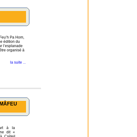
, Feu’h Pa Hom,
e édition du
ur l’esplanade
être organisé à
la suite ...
 MÂFEU
rt à la
e dit «
 Créteil