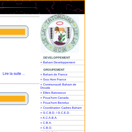
DEVELOPPEMENT
» Baham Developpement
GROUPEMENT
Lire la suite ...
» Baham de France
» Goa Hom France
» Communauté Baham de
Douala
» Elites Batossouo
» Poua'hom Canada
» Poua'hom Benelux
» Coordination Cadres Baham
» G.C.B.D. / G.C.E.D.
» A.C.A.B.A.
» C.B.A.
» C.B.O.