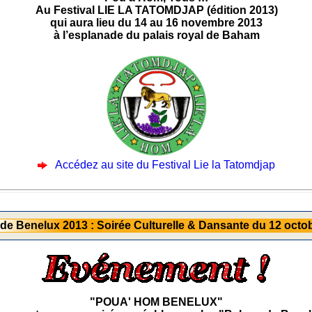
Au Festival LIE LA TATOMDJAP (édition 2013)
qui aura lieu du 14 au 16 novembre 2013
à l’esplanade du palais royal de Baham
Accédez au site du Festival Lie la Tatomdjap
e Benelux 2013 : Soirée Culturelle & Dansante du 12 octo
"POUA' HOM BENELUX"