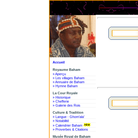
Le Ro
Accueil
Royaume Baham
» Aperçu
» Les villages Baham
» Annuaire de Baham
» Hymne Baham
La Cour Royale
» Historique
» Chefferie
» Galerie des Rois
Culture & Tradition
» Langue - Ghom'ala'
» Notabilité
» Calendrier Baham
» Proverbes & Citations
Musée Royal de Baham