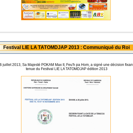
Festival LIE LA TATOMDJAP 2013 : Communiqué du Roi
6 juillet 2013, Sa Majesté POKAM Max II, Feu'h pa Hom, a signé une décision fixant
tenue du Festival LIE LA TATOMDJAP édition 2013