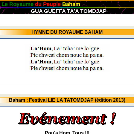
yaume
du Peuple
Baham
GUA GUEFFA TA'A TOMDJAP
HYMNE DU ROYAUME BAHAM
Baham : Festival LIE LA TATOMDJAP (édition 2013)
Pou'a Hom, Tous !!!