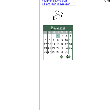
Ven
» Signer le Livre d'Or
» Consultez le livre d'or
Mai 2025
L
M
M
J
V
S
D
1
2
3
4
5
6
7
8
9
10
11
12
13
14
15
16
17
18
19
20
21
22
23
24
25
26
27
28
29
30
31