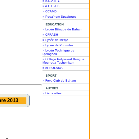
» A.C.A.B.Y.
» A.E.E.A.B.
» CCAMD
» Poua'hom Strasbourg
EDUCATION
» Lycée Bilingue de Baham
» CFRASH
» Lycée de Medjo
» Lycée de Poumdze
» Lycée Technique de
Djemgheu
» Collège Polyvalent Bilingue
Meuhoua-Tachomkam
» APROLAMA
SPORT
» Fovu-Club de Baham
AUTRES
» Liens utiles
bre 2013