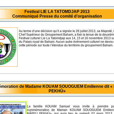
Festival LIE LA TATOMDJAP 2013
Communiqué Presse du comité d’organisation
Au terme d’une décision qu’il a signée le 26 juillet 2013, sa Majesté
Chef Supérieur du Groupement Baham, a fixé la tenue de la deuxièm
Festival culturel Lie La Tatomdjap aux 14, 15 et 16 novembre 2013 s
du Palais royal de Baham. Aucun autre événement culturel ne devra 
cette période sur toute l’étendue du territoire du groupement Baham.
moration de Madame KOUAM SOUOGUEM Emilienne dit «
PEKHÙ»
La famille KOUAM Samuel vous invite à prendre pa
commémoration de Maman KOUAM SOUOGUEM Emilienn
MÂFEU PEKHÙ», qui aura lieu le samedi 02 mars 2013 à