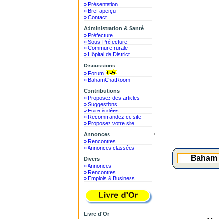
» Présentation
» Bref aperçu
» Contact
Administration & Santé
» Préfecture
» Sous-Préfecture
» Commune rurale
» Hôpital de District
Discussions
» Forum
» BahamChatRoom
Contributions
» Proposez des articles
» Suggestions
» Foire à idées
» Recommandez ce site
» Proposez votre site
Annonces
» Rencontres
» Annonces classées
Baham d
Divers
» Annonces
» Rencontres
» Emplois & Business
Livre d'Or