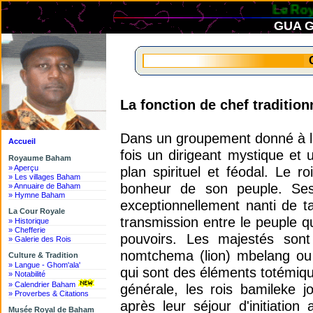
Le Royaum
GUA G
La fonction de chef tradition
Dans un groupement donné à la 
Accueil
fois un dirigeant mystique et
Royaume Baham
» Aperçu
plan spirituel et féodal. Le 
» Les villages Baham
bonheur de son peuple. Ses 
» Annuaire de Baham
» Hymne Baham
exceptionnellement nanti de t
La Cour Royale
transmission entre le peuple q
» Historique
» Chefferie
pouvoirs. Les majestés son
» Galerie des Rois
nomtchema (lion) mbelang ou 
Culture & Tradition
» Langue - Ghom'ala'
qui sont des éléments totémique
» Notabilité
» Calendrier Baham
générale, les rois bamileke j
» Proverbes & Citations
après leur séjour d'initiatio
Musée Royal de Baham