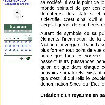
» Signer le Livre d'Or
sa société. Il est le point de 
» Consultez le livre d'or
monde spirituel de par son c
détenteurs des statues et 
s'identifie. C'est ainsi qu'i
sièges figurant de panthères de
Ao�t 2026
L
M
M
J
V
S
D
Autant de symbole de sa puis
1
2
éléments l'incarnation de l
3
4
5
6
7
8
9
10
11
12
13
14
15
16
l'action d'envergure. Dans la s
17
18
19
20
21
22
23
plus fort en tout point de vu
24
25
26
27
28
29
30
31
parce que tous les sorciers,
passent leurs puissances penda
qu'on dit que dans chaque colle
pouvoirs surnaturels existant
que c'est lui qui relie le peup
dénomination Sipeufeu (Dieu est
Création d'un royaume en p