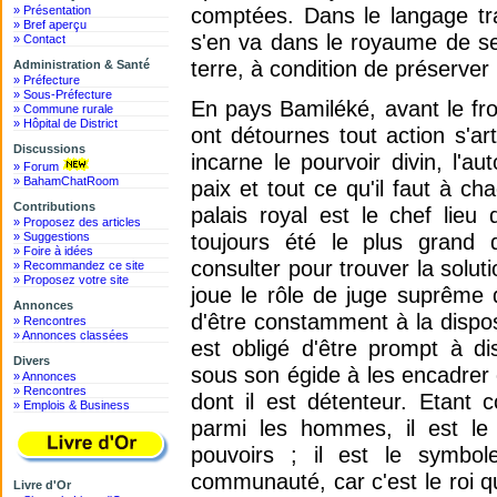
comptées. Dans le langage trad
» Présentation
» Bref aperçu
s'en va dans le royaume de ses 
» Contact
terre, à condition de préserver 
Administration & Santé
» Préfecture
» Sous-Préfecture
En pays Bamiléké, avant le frot
» Commune rurale
» Hôpital de District
ont détournes tout action s'art
Discussions
incarne le pourvoir divin, l'aut
» Forum
» BahamChatRoom
paix et tout ce qu'il faut à 
Contributions
palais royal est le chef lieu d
» Proposez des articles
toujours été le plus grand 
» Suggestions
» Foire à idées
consulter pour trouver la solut
» Recommandez ce site
» Proposez votre site
joue le rôle de juge suprême da
Annonces
d'être constamment à la dispos
» Rencontres
» Annonces classées
est obligé d'être prompt à di
Divers
sous son égide à les encadrer 
» Annonces
» Rencontres
dont il est détenteur. Etant
» Emplois & Business
parmi les hommes, il est le
pouvoirs ; il est le symbole
communauté, car c'est le roi qui
Livre d'Or