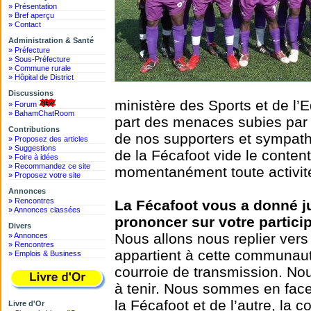
» Présentation
» Bref aperçu
» Contact
Administration & Santé
» Préfecture
» Sous-Préfecture
» Commune rurale
» Hôpital de District
Discussions
ministère des Sports et de l’
» Forum
» BahamChatRoom
part des menaces subies par l
Contributions
de nos supporters et sympathi
» Proposez des articles
» Suggestions
de la Fécafoot vide le conten
» Foire à idées
» Recommandez ce site
momentanément toute activité
» Proposez votre site
Annonces
» Rencontres
La Fécafoot vous a donné 
» Annonces classées
prononcer sur votre particip
Divers
Nous allons nous replier ve
» Annonces
» Rencontres
appartient à cette communauté
» Emplois & Business
courroie de transmission. Nou
à tenir. Nous sommes en face
la Fécafoot et de l’autre, la
Livre d'Or