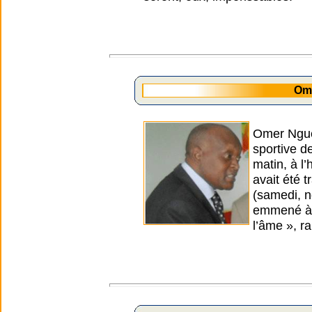
Om
Omer Nguew
sportive d
matin, à l
avait été t
(samedi, n
emmené à l
l’âme », r