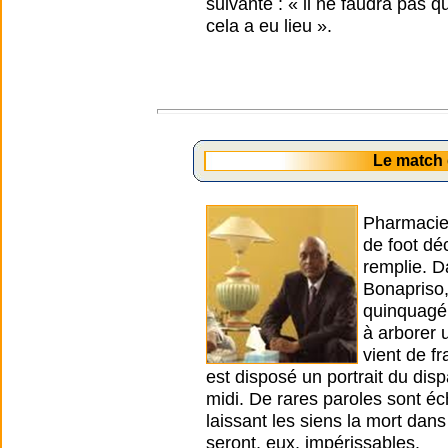
suivante : « il ne faudra pas 
cela a eu lieu ».
Le match
Pharmacien
de foot dé
remplie. Da
Bonapriso,
quinquagén
à arborer 
vient de f
est disposé un portrait du di
midi. De rares paroles sont 
laissant les siens la mort dans
seront, eux, impérissables.