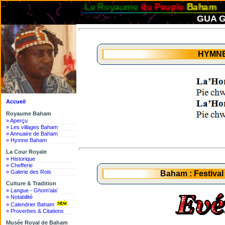
Le Royaume
du Peuple
Baham
GUA G
HYMN
Accueil
Royaume Baham
» Aperçu
» Les villages Baham
» Annuaire de Baham
» Hymne Baham
La Cour Royale
» Historique
» Chefferie
» Galerie des Rois
Baham : Festiva
Culture & Tradition
» Langue - Ghom'ala'
» Notabilité
» Calendrier Baham
» Proverbes & Citations
Musée Royal de Baham