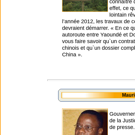
connaître 
effet, ce q
lointain rê
l’année 2012, les travaux de 
devraient démarrer. « En ce qu
autoroute entre Yaoundé et Do
vous faire savoir qu`un contra
chinois et qu`un dossier comp
China ».
Maur
Gouverneme
de la Jus
de presse.