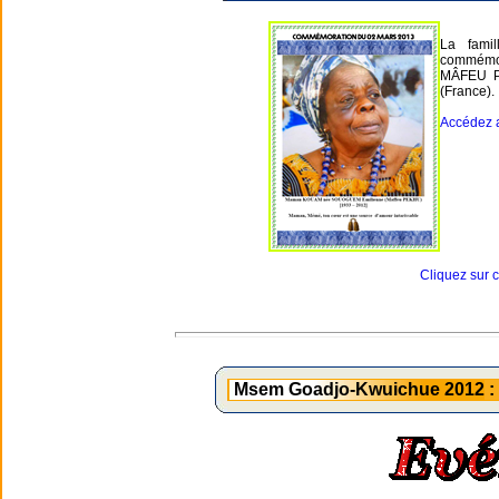
La fami
commémo
MÂFEU PE
(France).
Accédez 
Cliquez sur 
Msem Goadjo-Kwuichue 2012 : S