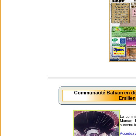
Communauté Baham en de
Emilie
La commu
Maman 
survenu l
Accédez a