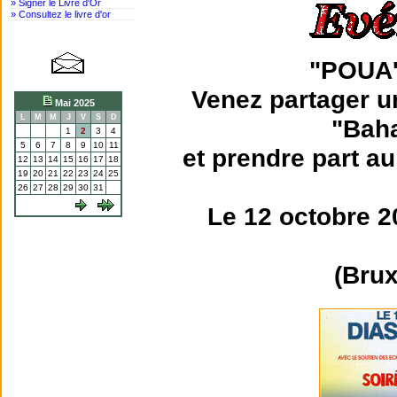
» Signer le Livre d'Or
» Consultez le livre d'or
"POUA
Venez partager u
Mai 2025
L
M
M
J
V
S
D
"Bah
1
2
3
4
5
6
7
8
9
10
11
et prendre part a
12
13
14
15
16
17
18
19
20
21
22
23
24
25
26
27
28
29
30
31
Le 12 octobre 2
(Brux