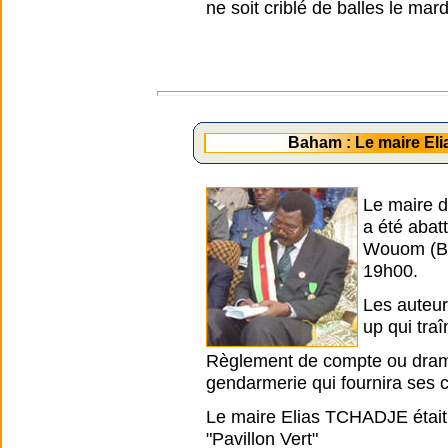
ne soit criblé de balles le mar
Baham : Le maire E
Le maire 
a été abat
Wouom (Ba
19h00.
Les auteurs
up qui traî
Règlement de compte ou drame 
gendarmerie qui fournira ses 
Le maire Elias TCHADJE était
"Pavillon Vert"