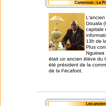
Cameroun : Le P
L'ancien
Douala (
capitale
informat
13h de l
Plus con
Nguewa O
était un ancien élève du 
été président de la comm
de la Fécafoot.
Les ancien