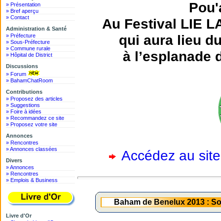
Pou'
» Présentation
» Bref aperçu
» Contact
Au Festival LIE 
Administration & Santé
qui aura lieu 
» Préfecture
» Sous-Préfecture
» Commune rurale
à l’esplanade 
» Hôpital de District
Discussions
» Forum
» BahamChatRoom
Contributions
» Proposez des articles
» Suggestions
» Foire à idées
» Recommandez ce site
» Proposez votre site
Annonces
» Rencontres
» Annonces classées
Accédez au site
Divers
» Annonces
» Rencontres
» Emplois & Business
Baham de Benelux 2013 : Soi
Livre d'Or