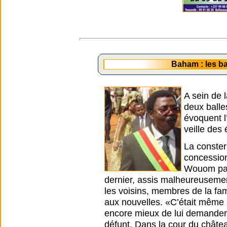
Baham : les ba
A sein de 
deux balle
évoquent l
veille des 
La conster
concession
Wouom par 
dernier, assis malheureusement
les voisins, membres de la fami
aux nouvelles. «C’était même la
encore mieux de lui demander 
défunt. Dans la cour du châte