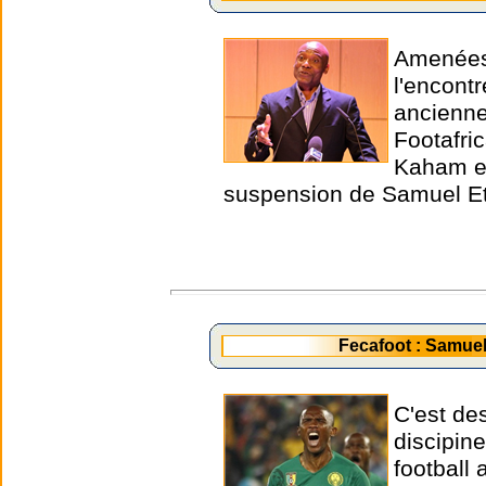
Amenées 
l'encont
ancienne
Footafri
Kaham et
suspension de Samuel Et
Fecafoot : Samue
C'est de
discipin
football