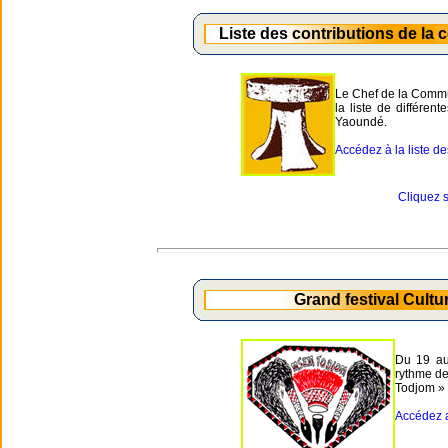
Liste des contributions de la
Le Chef de la Commu
la liste de différen
Yaoundé.
Accédez à la liste des
Cliquez s
Grand festival Cult
Du 19 au
rythme de
Todjom »
Accédez a