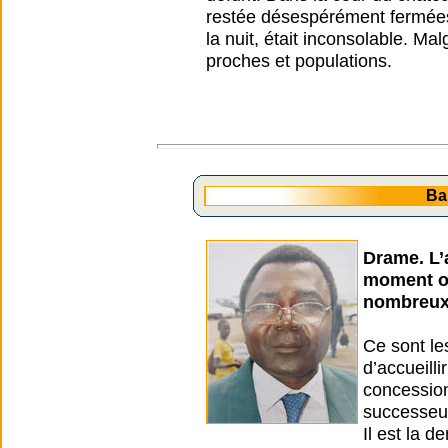
restée désespérément fermées
la nuit, était inconsolable. Mal
proches et populations.
Ba
Drame. L’a
moment où
nombreux 
Ce sont le
d’accueill
concession
successeur
Il est la d