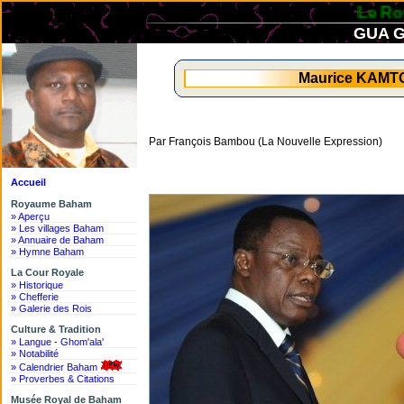
Le Roy
GUA G
Maurice KAMTO
Par François Bambou (La Nouvelle Expression)
Accueil
Royaume Baham
» Aperçu
» Les villages Baham
» Annuaire de Baham
» Hymne Baham
La Cour Royale
» Historique
» Chefferie
» Galerie des Rois
Culture & Tradition
» Langue - Ghom'ala'
» Notabilité
» Calendrier Baham
» Proverbes & Citations
Musée Royal de Baham