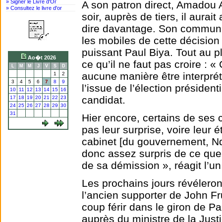
» Signer le Livre d'Or
A son patron direct, Amadou Ali
» Consultez le livre d'or
soir, auprès de tiers, il aura
dire davantage. Son communiq
les mobiles de cette décision
puissant Paul Biya. Tout au pl
Ao�t 2026
ce qu’il ne faut pas croire : «
L
M
M
J
V
S
D
aucune manière être interpr
1
2
3
4
5
6
7
8
9
l’issue de l’élection présidentie
10
11
12
13
14
15
16
candidat.
17
18
19
20
21
22
23
24
25
26
27
28
29
30
31
Hier encore, certains de ses
pas leur surprise, voire leur
cabinet [du gouvernement, Ndlr
donc assez surpris de ce qu
de sa démission », réagit l’un
Les prochains jours révéleron
l’ancien supporter de John Fr
coup férir dans le giron de Pau
auprès du ministre de la Jus