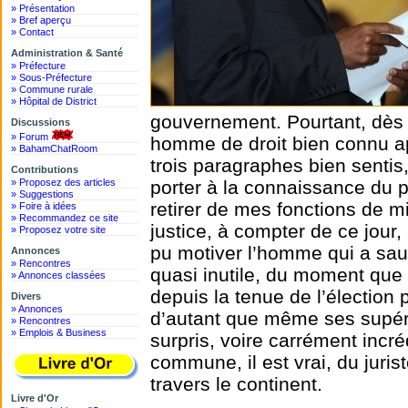
» Présentation
» Bref aperçu
» Contact
Administration & Santé
» Préfecture
» Sous-Préfecture
» Commune rurale
» Hôpital de District
gouvernement. Pourtant, dès l
Discussions
» Forum
homme de droit bien connu a
» BahamChatRoom
trois paragraphes bien sentis
Contributions
» Proposez des articles
porter à la connaissance du
» Suggestions
retirer de mes fonctions de m
» Foire à idées
» Recommandez ce site
justice, à compter de ce jour
» Proposez votre site
pu motiver l’homme qui a sauv
Annonces
» Rencontres
quasi inutile, du moment que
» Annonces classées
depuis la tenue de l’élection pr
Divers
» Annonces
d’autant que même ses supérieu
» Rencontres
» Emplois & Business
surpris, voire carrément incr
commune, il est vrai, du juris
travers le continent.
Livre d'Or