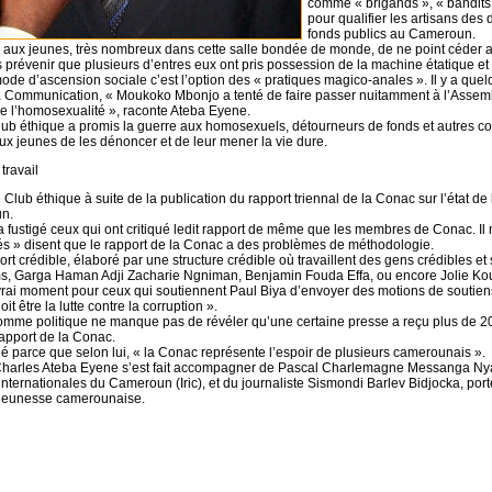
comme « brigands », « bandits 
pour qualifier les artisans de
fonds publics au Cameroun.
e aux jeunes, très nombreux dans cette salle bondée de monde, de ne point céder
prévenir que plusieurs d’entres eux ont pris possession de la machine étatique et v
ode d’ascension sociale c’est l’option des « pratiques magico-anales ». Il y a que
e la Communication, « Moukoko Mbonjo a tenté de faire passer nuitamment à l’Assemb
de l’homosexualité », raconte Ateba Eyene.
ub éthique a promis la guerre aux homosexuels, détourneurs de fonds et autres 
 jeunes de les dénoncer et de leur mener la vie dure.
travail
Club éthique à suite de la publication du rapport triennal de la Conac sur l’état de l
n.
 fustigé ceux qui ont critiqué ledit rapport de même que les membres de Conac. I
és » disent que le rapport de la Conac a des problèmes de méthodologie.
port crédible, élaboré par une structure crédible où travaillent des gens crédibles 
, Garga Haman Adji Zacharie Ngniman, Benjamin Fouda Effa, ou encore Jolie Ko
e vrai moment pour ceux qui soutiennent Paul Biya d’envoyer des motions de soutie
 être la lutte contre la corruption ».
omme politique ne manque pas de révéler qu’une certaine presse a reçu plus de 20
rapport de la Conac.
é parce que selon lui, « la Conac représente l’espoir de plusieurs camerounais ».
 Charles Ateba Eyene s’est fait accompagner de Pascal Charlemagne Messanga Ny
s internationales du Cameroun (Iric), et du journaliste Sismondi Barlev Bidjocka, por
jeunesse camerounaise.