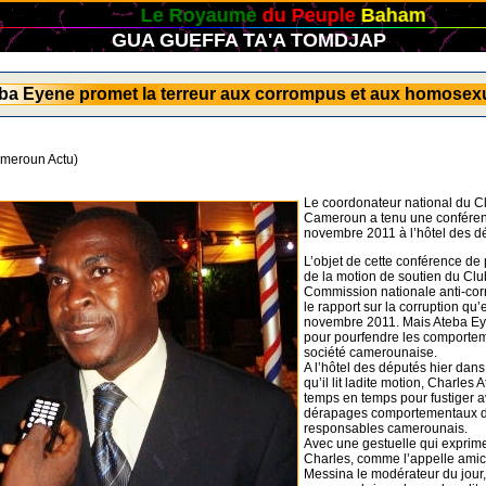
Le Royaume
du Peuple
Baham
GUA GUEFFA TA'A TOMDJAP
ba Eyene promet la terreur aux corrompus et aux homosex
ameroun Actu)
Le coordonateur national du C
Cameroun a tenu une conféren
novembre 2011 à l’hôtel des d
L’objet de cette conférence de p
de la motion de soutien du Clu
Commission nationale anti-cor
le rapport sur la corruption qu’e
novembre 2011. Mais Ateba Eye
pour pourfendre les comportem
société camerounaise.
A l’hôtel des députés hier dans
qu’il lit ladite motion, Charles
temps en temps pour fustiger 
dérapages comportementaux de
responsables camerounais.
Avec une gestuelle qui exprime
Charles, comme l’appelle ami
Messina le modérateur du jour, 