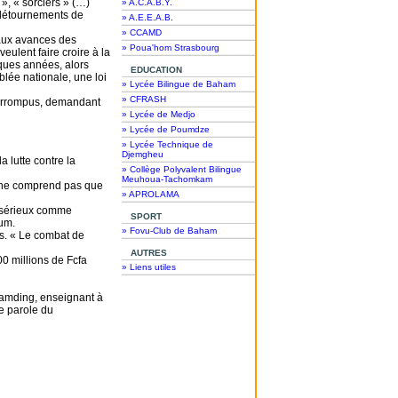
», « sorciers » (…)
» A.C.A.B.Y.
s détournements de
» A.E.E.A.B.
» CCAMD
 aux avances des
» Poua'hom Strasbourg
eulent faire croire à la
lques années, alors
EDUCATION
lée nationale, une loi
» Lycée Bilingue de Baham
» CFRASH
corrompus, demandant
» Lycée de Medjo
» Lycée de Poumdze
» Lycée Technique de
Djemgheu
a lutte contre la
» Collège Polyvalent Bilingue
Meuhoua-Tachomkam
l ne comprend pas que
» APROLAMA
et sérieux comme
SPORT
um.
» Fovu-Club de Baham
ns. « Le combat de
AUTRES
0 millions de Fcfa
» Liens utiles
amding, enseignant à
te parole du