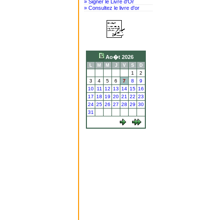
» Signer le Livre d'Or
» Consultez le livre d'or
Ao�t 2026
L
M
M
J
V
S
D
1
2
3
4
5
6
7
8
9
10
11
12
13
14
15
16
17
18
19
20
21
22
23
24
25
26
27
28
29
30
31