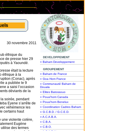
uels
30 novembre 2011
lub éthique du
DEVELOPPEMENT
ce de presse hier 29
» Baham Developpement
éputés à Yaoundé.
GROUPEMENT
resse était la lecture
» Baham de France
b éthique à la
ruption (Conac), après
» Goa Hom France
lle a publiée le 9
» Communauté Baham de
ne a saisi l’occasion
Douala
ents déviants de la
» Elites Batossouo
» Poua'hom Canada
 la soirée, pendant
» Poua'hom Benelux
 Ateba Eyene s’arrête de
avec véhémence les
» Coordination Cadres Baham
 certains haut
» G.C.B.D. / G.C.E.D.
» A.C.A.B.A.
 une violente colère,
» C.B.A.
calement Eugène
» C.B.O.
utilise des termes