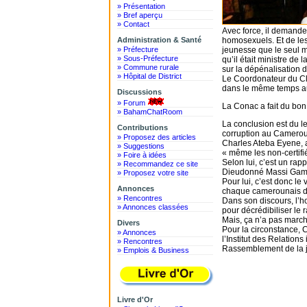
» Présentation
» Bref aperçu
» Contact
Avec force, il demand
Administration & Santé
homosexuels. Et de les 
» Préfecture
jeunesse que le seul m
» Sous-Préfecture
qu’il était ministre d
» Commune rurale
sur la dépénalisation 
» Hôpital de District
Le Coordonateur du Cl
dans le même temps aux
Discussions
» Forum
La Conac a fait du bon 
» BahamChatRoom
La conclusion est du le 
Contributions
corruption au Camerou
» Proposez des articles
Charles Ateba Eyene, a
» Suggestions
« même les non-certifi
» Foire à idées
Selon lui, c’est un rap
» Recommandez ce site
Dieudonné Massi Gams
» Proposez votre site
Pour lui, c’est donc l
Annonces
chaque camerounais doit
» Rencontres
Dans son discours, l’h
» Annonces classées
pour décrédibiliser le 
Mais, ça n’a pas march
Divers
Pour la circonstance,
» Annonces
l’Institut des Relation
» Rencontres
Rassemblement de la 
» Emplois & Business
Livre d'Or