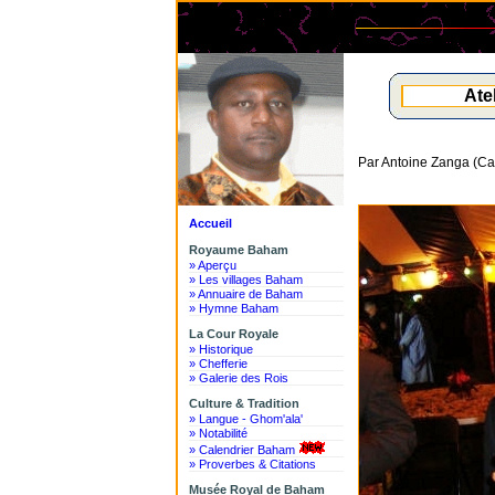
Ate
Par Antoine Zanga (C
Accueil
Royaume Baham
» Aperçu
» Les villages Baham
» Annuaire de Baham
» Hymne Baham
La Cour Royale
» Historique
» Chefferie
» Galerie des Rois
Culture & Tradition
» Langue - Ghom'ala'
» Notabilité
» Calendrier Baham
» Proverbes & Citations
Musée Royal de Baham