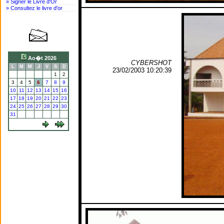
» Signer le Livre d'Or
» Consultez le livre d'or
Ao�t 2026
CYBERSHOT
L
M
M
J
V
S
D
23/02/2003 10:20:39
1
2
3
4
5
6
7
8
9
10
11
12
13
14
15
16
17
18
19
20
21
22
23
24
25
26
27
28
29
30
31