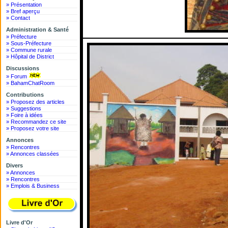
» Présentation
» Bref aperçu
» Contact
Administration & Santé
» Préfecture
» Sous-Préfecture
» Commune rurale
» Hôpital de District
Discussions
» Forum
» BahamChatRoom
Contributions
» Proposez des articles
» Suggestions
» Foire à idées
» Recommandez ce site
» Proposez votre site
Annonces
» Rencontres
» Annonces classées
Divers
» Annonces
» Rencontres
» Emplois & Business
Livre d'Or