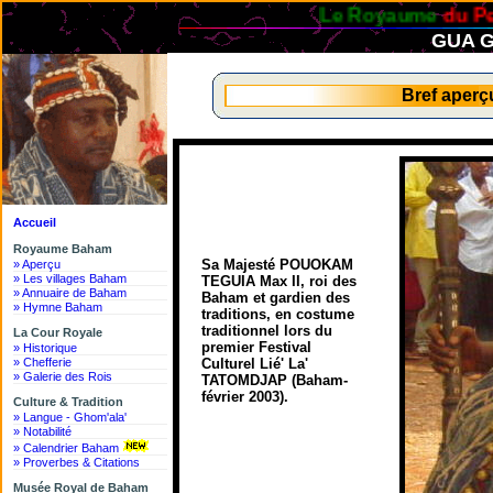
Le Royaume
du Peuple
Bah
GUA G
Bref aper
Accueil
Royaume Baham
Sa Majesté POUOKAM
» Aperçu
» Les villages Baham
TEGUIA Max II, roi des
» Annuaire de Baham
Baham et gardien des
» Hymne Baham
traditions, en costume
traditionnel lors du
La Cour Royale
premier Festival
» Historique
» Chefferie
Culturel Lié' La'
» Galerie des Rois
TATOMDJAP (Baham-
février 2003).
Culture & Tradition
» Langue - Ghom'ala'
» Notabilité
» Calendrier Baham
» Proverbes & Citations
Musée Royal de Baham