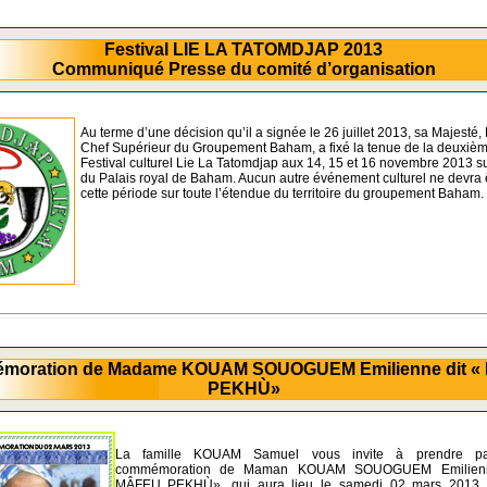
Festival LIE LA TATOMDJAP 2013
Communiqué Presse du comité d’organisation
Au terme d’une décision qu’il a signée le 26 juillet 2013, sa Majesté
Chef Supérieur du Groupement Baham, a fixé la tenue de la deuxièm
Festival culturel Lie La Tatomdjap aux 14, 15 et 16 novembre 2013 s
du Palais royal de Baham. Aucun autre événement culturel ne devra 
cette période sur toute l’étendue du territoire du groupement Baham.
moration de Madame KOUAM SOUOGUEM Emilienne dit «
PEKHÙ»
La famille KOUAM Samuel vous invite à prendre pa
commémoration de Maman KOUAM SOUOGUEM Emilienn
MÂFEU PEKHÙ», qui aura lieu le samedi 02 mars 2013 à