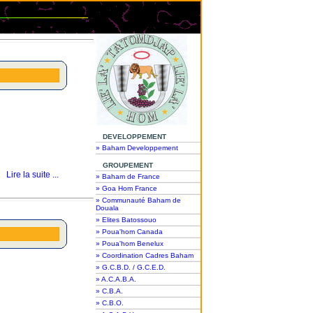
DEVELOPPEMENT
» Baham Developpement
GROUPEMENT
Lire la suite ...
» Baham de France
» Goa Hom France
» Communauté Baham de
Douala
» Elites Batossouo
» Poua'hom Canada
» Poua'hom Benelux
» Coordination Cadres Baham
» G.C.B.D. / G.C.E.D.
» A.C.A.B.A.
» C.B.A.
» C.B.O.