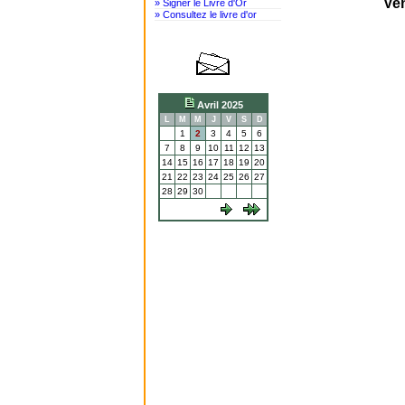
Ven
» Signer le Livre d'Or
» Consultez le livre d'or
Avril 2025
L
M
M
J
V
S
D
1
2
3
4
5
6
7
8
9
10
11
12
13
14
15
16
17
18
19
20
21
22
23
24
25
26
27
28
29
30