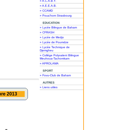
» A.C.A.B.Y.
» A.E.E.A.B.
» CCAMD
» Poua'hom Strasbourg
EDUCATION
» Lycée Bilingue de Baham
» CFRASH
» Lycée de Medjo
» Lycée de Poumdze
» Lycée Technique de
Djemgheu
» Collège Polyvalent Bilingue
Meuhoua-Tachomkam
» APROLAMA
SPORT
» Fovu-Club de Baham
AUTRES
» Liens utiles
bre 2013