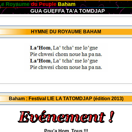
aume
du Peuple
Baham
GUA GUEFFA TA'A TOMDJAP
HYMNE DU ROYAUME BAHAM
Baham : Festival LIE LA TATOMDJAP (édition 2013)
Pou'a Hom, Tous !!!