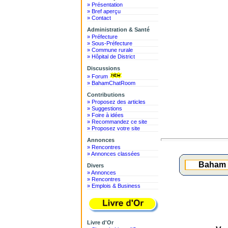
» Présentation
» Bref aperçu
» Contact
Administration & Santé
» Préfecture
» Sous-Préfecture
» Commune rurale
» Hôpital de District
Discussions
» Forum
» BahamChatRoom
Contributions
» Proposez des articles
» Suggestions
» Foire à idées
» Recommandez ce site
» Proposez votre site
Annonces
» Rencontres
» Annonces classées
Baham d
Divers
» Annonces
» Rencontres
» Emplois & Business
Livre d'Or