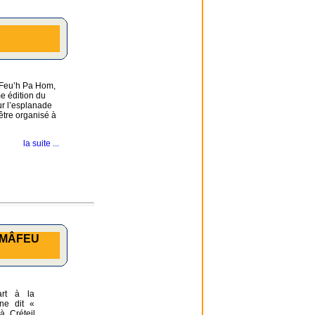
, Feu’h Pa Hom,
e édition du
ur l’esplanade
être organisé à
la suite ...
 MÂFEU
rt à la
e dit «
 Créteil