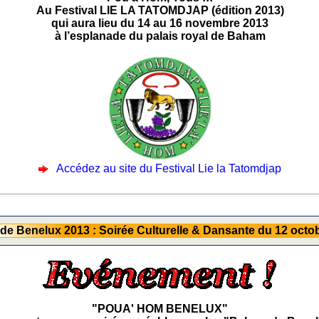
Au Festival LIE LA TATOMDJAP (édition 2013)
qui aura lieu du 14 au 16 novembre 2013
à l’esplanade du palais royal de Baham
Accédez au site du Festival Lie la Tatomdjap
e Benelux 2013 : Soirée Culturelle & Dansante du 12 octo
"POUA' HOM BENELUX"