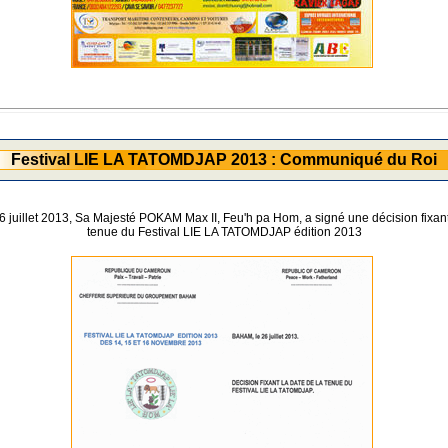
Festival LIE LA TATOMDJAP 2013 : Communiqué du Roi
6 juillet 2013, Sa Majesté POKAM Max II, Feu'h pa Hom, a signé une décision fixant
tenue du Festival LIE LA TATOMDJAP édition 2013