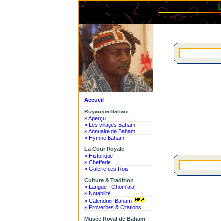
Le Roy
Accueil
Royaume Baham
» Aperçu
» Les villages Baham
» Annuaire de Baham
» Hymne Baham
La Cour Royale
» Historique
» Chefferie
» Galerie des Rois
Culture & Tradition
» Langue - Ghom'ala'
» Notabilité
» Calendrier Baham
» Proverbes & Citations
Musée Royal de Baham