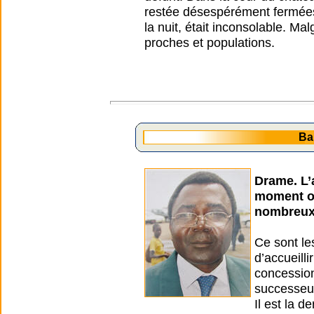
restée désespérément fermées
la nuit, était inconsolable. Mal
proches et populations.
Ba
Drame. L’a
moment où
nombreux 
Ce sont le
d’accueill
concession
successeur
Il est la d