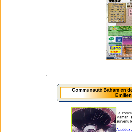
Communauté Baham en de
Emilie
La commu
Maman 
survenu l
Accédez a