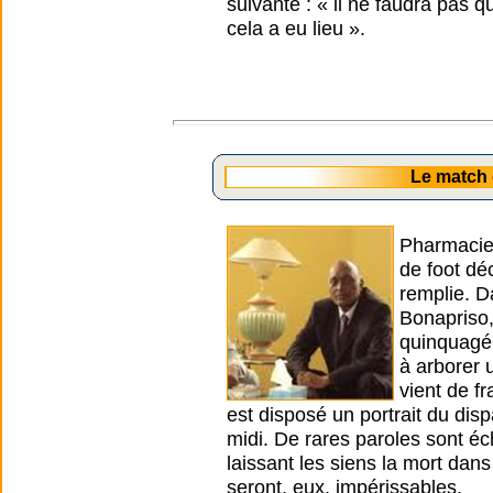
suivante : « il ne faudra pas 
cela a eu lieu ».
Le match
Pharmacien
de foot dé
remplie. Da
Bonapriso,
quinquagén
à arborer 
vient de f
est disposé un portrait du di
midi. De rares paroles sont 
laissant les siens la mort dans
seront, eux, impérissables.