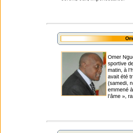
Om
Omer Nguew
sportive d
matin, à l
avait été t
(samedi, n
emmené à l
l’âme », r