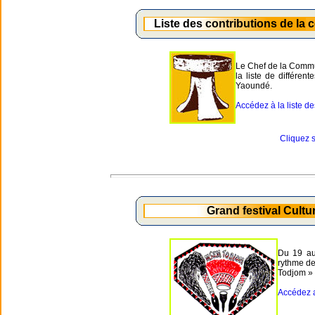
Liste des contributions de la
Le Chef de la Commu
la liste de différen
Yaoundé.
Accédez à la liste des
Cliquez s
Grand festival Cult
Du 19 au
rythme de
Todjom »
Accédez a