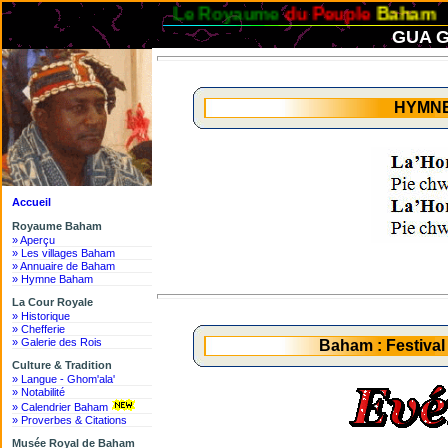
Le Royaume
du Peuple
Baham
GUA G
HYMN
Accueil
Royaume Baham
» Aperçu
» Les villages Baham
» Annuaire de Baham
» Hymne Baham
La Cour Royale
» Historique
» Chefferie
» Galerie des Rois
Baham : Festiva
Culture & Tradition
» Langue - Ghom'ala'
» Notabilité
» Calendrier Baham
» Proverbes & Citations
Musée Royal de Baham