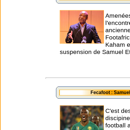
Amenées 
l'encont
ancienne
Footafri
Kaham et
suspension de Samuel Et
Fecafoot : Samue
C'est de
discipin
football