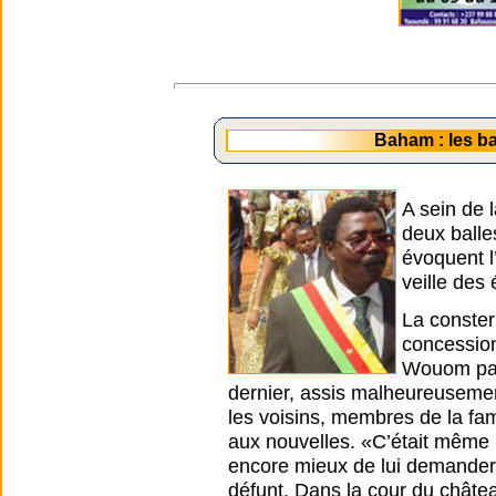
Baham : les ba
A sein de 
deux balle
évoquent l
veille des 
La conster
concession
Wouom par 
dernier, assis malheureusement
les voisins, membres de la fami
aux nouvelles. «C’était même la
encore mieux de lui demander 
défunt. Dans la cour du châte