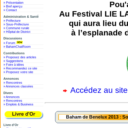
Pou'
» Présentation
» Bref aperçu
» Contact
Au Festival LIE 
Administration & Santé
qui aura lieu 
» Préfecture
» Sous-Préfecture
» Commune rurale
à l’esplanade 
» Hôpital de District
Discussions
» Forum
» BahamChatRoom
Contributions
» Proposez des articles
» Suggestions
» Foire à idées
» Recommandez ce site
» Proposez votre site
Annonces
» Rencontres
» Annonces classées
Accédez au site
Divers
» Annonces
» Rencontres
» Emplois & Business
Baham de Benelux 2013 : Soi
Livre d'Or