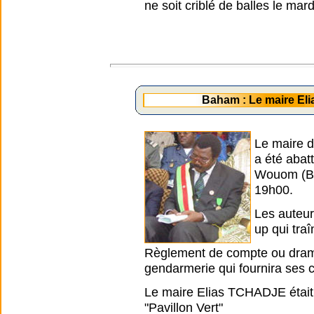
ne soit criblé de balles le mar
Baham : Le maire E
Le maire 
a été abat
Wouom (Ba
19h00.
Les auteurs
up qui traî
Règlement de compte ou drame 
gendarmerie qui fournira ses 
Le maire Elias TCHADJE était
"Pavillon Vert"