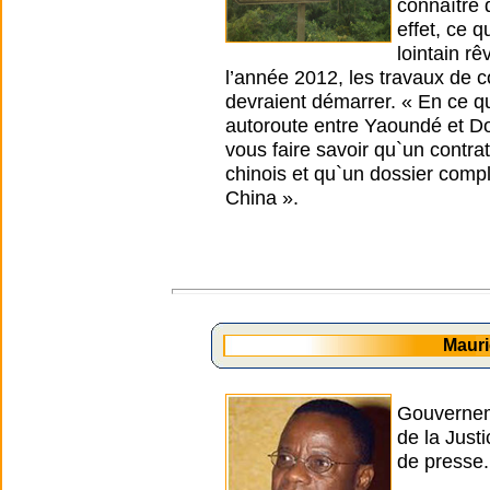
connaître 
effet, ce q
lointain rê
l’année 2012, les travaux de 
devraient démarrer. « En ce qu
autoroute entre Yaoundé et Do
vous faire savoir qu`un contra
chinois et qu`un dossier comp
China ».
Maur
Gouverneme
de la Jus
de presse.