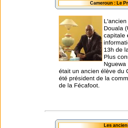
Cameroun : Le P
L'ancien
Douala (
capitale
informat
13h de l
Plus con
Nguewa O
était un ancien élève du 
été président de la comm
de la Fécafoot.
Les ancien