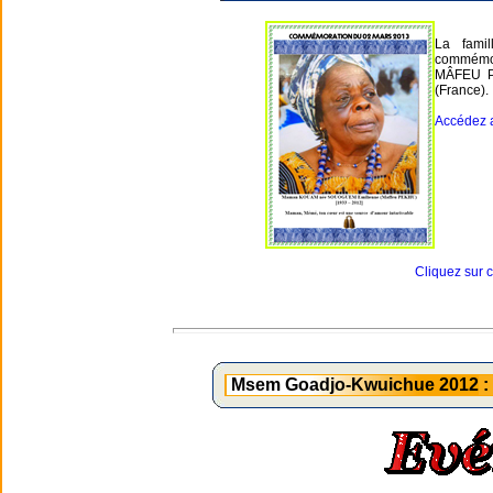
La fami
commémo
MÂFEU PE
(France).
Accédez 
Cliquez sur 
Msem Goadjo-Kwuichue 2012 : S