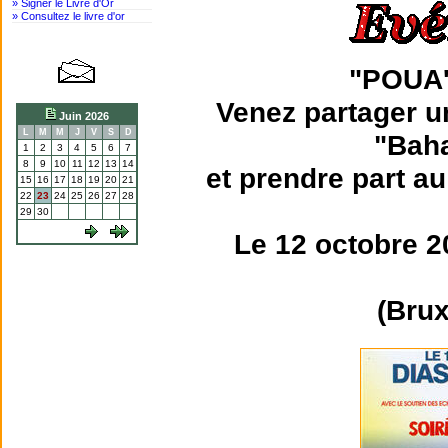
» Signer le Livre d'Or
» Consultez le livre d'or
"POUA
Venez partager u
Juin 2026
L
M
M
J
V
S
D
"Bah
1
2
3
4
5
6
7
8
9
10
11
12
13
14
et prendre part a
15
16
17
18
19
20
21
22
23
24
25
26
27
28
29
30
Le 12 octobre 2
(Brux