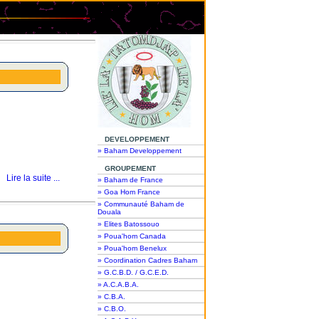
DEVELOPPEMENT
» Baham Developpement
GROUPEMENT
Lire la suite ...
» Baham de France
» Goa Hom France
» Communauté Baham de
Douala
» Elites Batossouo
» Poua'hom Canada
» Poua'hom Benelux
» Coordination Cadres Baham
» G.C.B.D. / G.C.E.D.
» A.C.A.B.A.
» C.B.A.
» C.B.O.