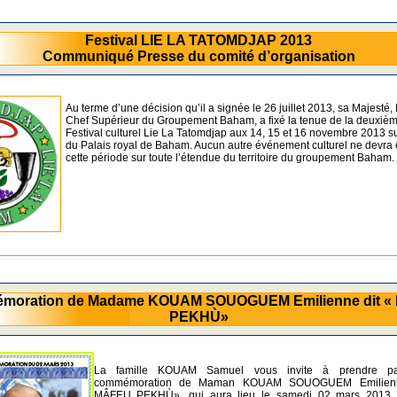
Festival LIE LA TATOMDJAP 2013
Communiqué Presse du comité d’organisation
Au terme d’une décision qu’il a signée le 26 juillet 2013, sa Majesté
Chef Supérieur du Groupement Baham, a fixé la tenue de la deuxièm
Festival culturel Lie La Tatomdjap aux 14, 15 et 16 novembre 2013 s
du Palais royal de Baham. Aucun autre événement culturel ne devra 
cette période sur toute l’étendue du territoire du groupement Baham.
moration de Madame KOUAM SOUOGUEM Emilienne dit «
PEKHÙ»
La famille KOUAM Samuel vous invite à prendre pa
commémoration de Maman KOUAM SOUOGUEM Emilienn
MÂFEU PEKHÙ», qui aura lieu le samedi 02 mars 2013 à