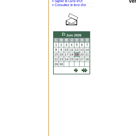
Ven
» Signer le Livre d'Or
» Consultez le livre d'or
Juin 2026
L
M
M
J
V
S
D
1
2
3
4
5
6
7
8
9
10
11
12
13
14
15
16
17
18
19
20
21
22
23
24
25
26
27
28
29
30