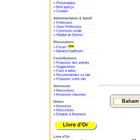
» Présentation
» Bref aperçu
» Contact
Administration & Santé
» Préfecture
» Sous-Préfecture
» Commune rurale
» Hôpital de District
Discussions
» Forum
» BahamChatRoom
Contributions
» Proposez des articles
» Suggestions
» Foire à idées
» Recommandez ce site
» Proposez votre site
Annonces
» Rencontres
» Annonces classées
Baham d
Divers
» Annonces
» Rencontres
» Emplois & Business
Livre d'Or