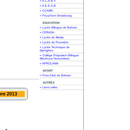
» A.C.A.B.Y.
» A.E.E.A.B.
» CCAMD
» Poua'hom Strasbourg
EDUCATION
» Lycée Bilingue de Baham
» CFRASH
» Lycée de Medjo
» Lycée de Poumdze
» Lycée Technique de
Djemgheu
» Collège Polyvalent Bilingue
Meuhoua-Tachomkam
» APROLAMA
SPORT
» Fovu-Club de Baham
AUTRES
» Liens utiles
bre 2013