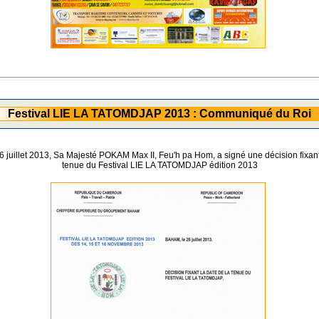
Festival LIE LA TATOMDJAP 2013 : Communiqué du Roi
6 juillet 2013, Sa Majesté POKAM Max II, Feu'h pa Hom, a signé une décision fixant
tenue du Festival LIE LA TATOMDJAP édition 2013