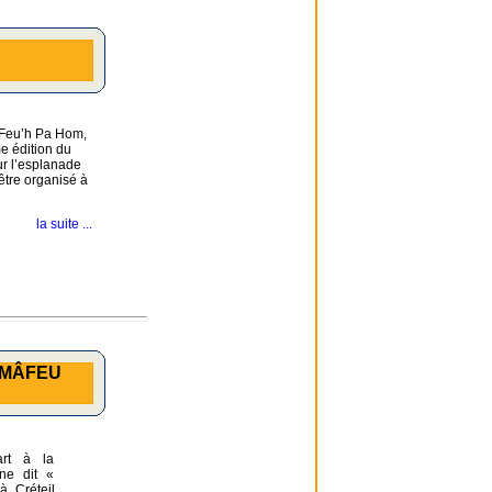
, Feu’h Pa Hom,
e édition du
ur l’esplanade
être organisé à
la suite ...
 MÂFEU
rt à la
e dit «
 Créteil