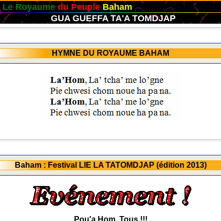
yaume
du Peuple
Baham
GUA GUEFFA TA'A TOMDJAP
HYMNE DU ROYAUME BAHAM
Baham : Festival LIE LA TATOMDJAP (édition 2013)
Pou'a Hom, Tous !!!