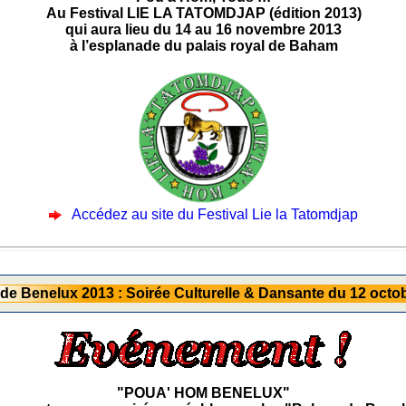
Au Festival LIE LA TATOMDJAP (édition 2013)
qui aura lieu du 14 au 16 novembre 2013
à l’esplanade du palais royal de Baham
Accédez au site du Festival Lie la Tatomdjap
e Benelux 2013 : Soirée Culturelle & Dansante du 12 octo
"POUA' HOM BENELUX"