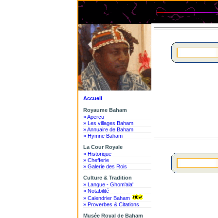
Le Ro
Accueil
Royaume Baham
» Aperçu
» Les villages Baham
» Annuaire de Baham
» Hymne Baham
La Cour Royale
» Historique
» Chefferie
» Galerie des Rois
Culture & Tradition
» Langue - Ghom'ala'
» Notabilité
» Calendrier Baham
» Proverbes & Citations
Musée Royal de Baham