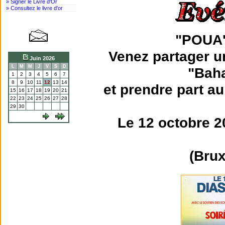
» Signer le Livre d'Or
» Consultez le livre d'or
"POUA
Venez partager u
Juin 2026
L
M
M
J
V
S
D
"Bah
1
2
3
4
5
6
7
8
9
10
11
12
13
14
et prendre part a
15
16
17
18
19
20
21
22
23
24
25
26
27
28
29
30
Le 12 octobre 2
(Brux