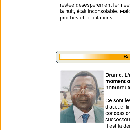
restée désespérément fermées
la nuit, était inconsolable. Mal
proches et populations.
Ba
Drame. L’a
moment où
nombreux 
Ce sont le
d’accueill
concession
successeur
Il est la d