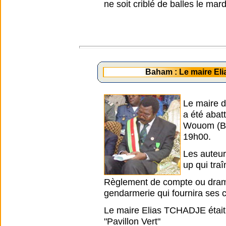
ne soit criblé de balles le mar
Baham : Le maire E
Le maire 
a été abat
Wouom (Ba
19h00.
Les auteurs
up qui traî
Règlement de compte ou drame 
gendarmerie qui fournira ses 
Le maire Elias TCHADJE était
"Pavillon Vert"