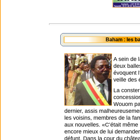
Baham : les ba
A sein de 
deux balle
évoquent l
veille des 
La conster
concession
Wouom par 
dernier, assis malheureusement
les voisins, membres de la fami
aux nouvelles. «C’était même la
encore mieux de lui demander 
défunt. Dans la cour du châte