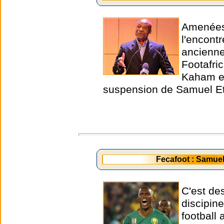
Amenées 
l'encont
ancienne
Footafri
Kaham et
suspension de Samuel Et
Fecafoot : Samue
C'est de
discipin
football