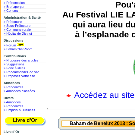
Pou'
» Présentation
» Bref aperçu
» Contact
Au Festival LIE 
Administration & Santé
qui aura lieu 
» Préfecture
» Sous-Préfecture
» Commune rurale
à l’esplanade 
» Hôpital de District
Discussions
» Forum
» BahamChatRoom
Contributions
» Proposez des articles
» Suggestions
» Foire à idées
» Recommandez ce site
» Proposez votre site
Annonces
» Rencontres
» Annonces classées
Accédez au site
Divers
» Annonces
» Rencontres
» Emplois & Business
Baham de Benelux 2013 : Soi
Livre d'Or