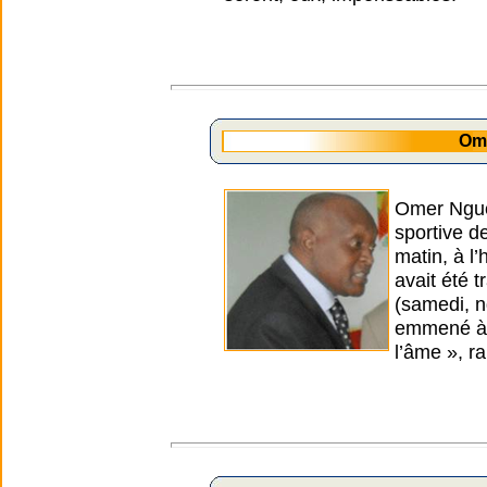
Om
Omer Nguew
sportive d
matin, à l
avait été t
(samedi, n
emmené à l
l’âme », r