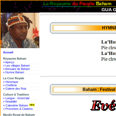
Le Royaume
du Peuple
Baham
GUA G
HYMN
Accueil
Royaume Baham
» Aperçu
» Les villages Baham
» Annuaire de Baham
» Hymne Baham
La Cour Royale
» Historique
» Chefferie
» Galerie des Rois
Baham : Festiva
Culture & Tradition
» Langue - Ghom'ala'
» Notabilité
» Calendrier Baham
» Proverbes & Citations
Musée Royal de Baham