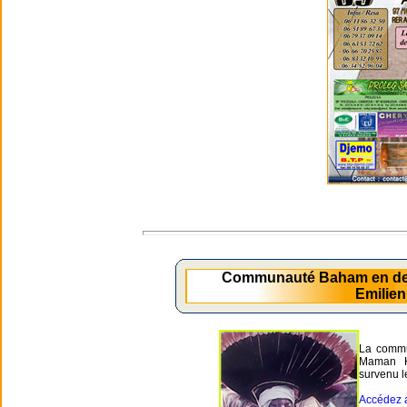
Communauté Baham en de
Emilie
La commu
Maman 
survenu l
Accédez a