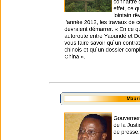
connaître 
effet, ce q
lointain rê
l’année 2012, les travaux de 
devraient démarrer. « En ce qu
autoroute entre Yaoundé et Do
vous faire savoir qu`un contra
chinois et qu`un dossier comp
China ».
Maur
Gouverneme
de la Jus
de presse.