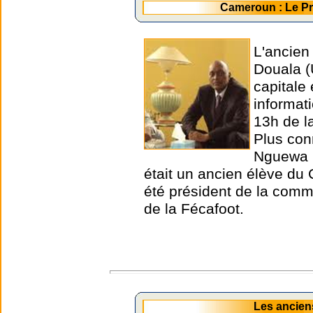
Cameroun : Le P
L'ancien
Douala (
capitale
informat
13h de l
Plus con
Nguewa O
était un ancien élève du 
été président de la comm
de la Fécafoot.
Les ancien