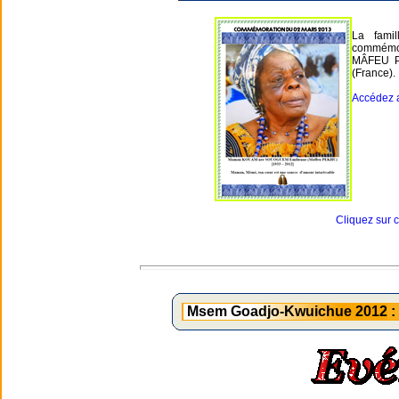
La fami
commémo
MÂFEU PE
(France).
Accédez 
Cliquez sur 
Msem Goadjo-Kwuichue 2012 : S