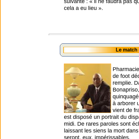
suivante : « il ne faudra pas 
cela a eu lieu ».
Le match
Pharmacien
de foot dé
remplie. Da
Bonapriso,
quinquagén
à arborer 
vient de f
est disposé un portrait du di
midi. De rares paroles sont 
laissant les siens la mort dans
seront, eux, impérissables.