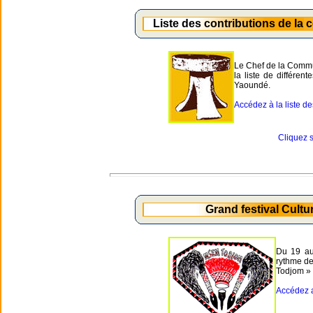
Liste des contributions de la
Le Chef de la Commu
la liste de différen
Yaoundé.
Accédez à la liste des
Cliquez s
Grand festival Cult
Du 19 au
rythme de
Todjom »
Accédez a