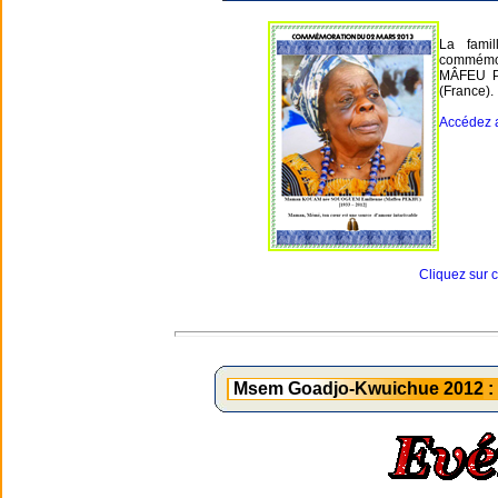
La fami
commémo
MÂFEU PE
(France).
Accédez 
Cliquez sur 
Msem Goadjo-Kwuichue 2012 : S