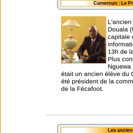
Cameroun : Le P
L'ancien
Douala (
capitale
informat
13h de l
Plus con
Nguewa O
était un ancien élève du 
été président de la comm
de la Fécafoot.
Les ancien