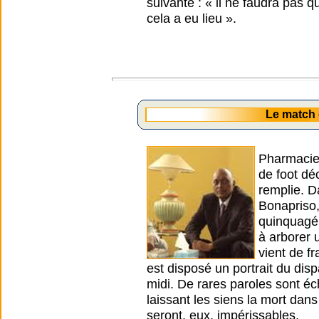
suivante : « il ne faudra pas 
cela a eu lieu ».
Le match
Pharmacien
de foot dé
remplie. Da
Bonapriso,
quinquagén
à arborer 
vient de f
est disposé un portrait du di
midi. De rares paroles sont 
laissant les siens la mort dans
seront, eux, impérissables.