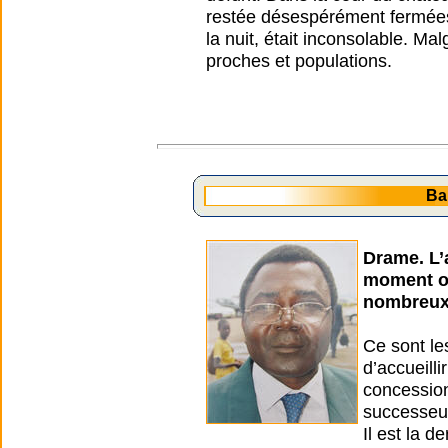
restée désespérément fermées
la nuit, était inconsolable. Mal
proches et populations.
Ba
Drame. L’a
moment où
nombreux 
Ce sont le
d’accueill
concession
successeur
Il est la d