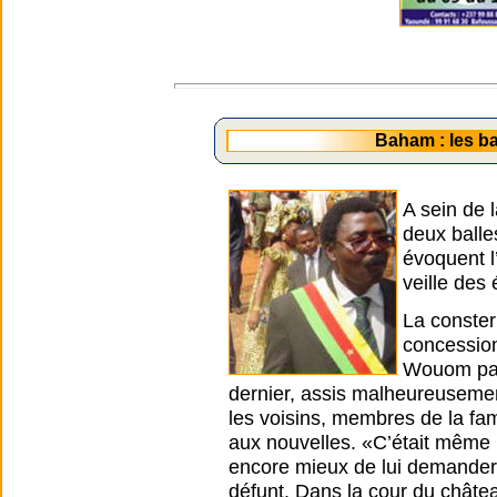
Baham : les ba
A sein de 
deux balle
évoquent l
veille des 
La conster
concession
Wouom par 
dernier, assis malheureusement
les voisins, membres de la fami
aux nouvelles. «C’était même la
encore mieux de lui demander 
défunt. Dans la cour du châte