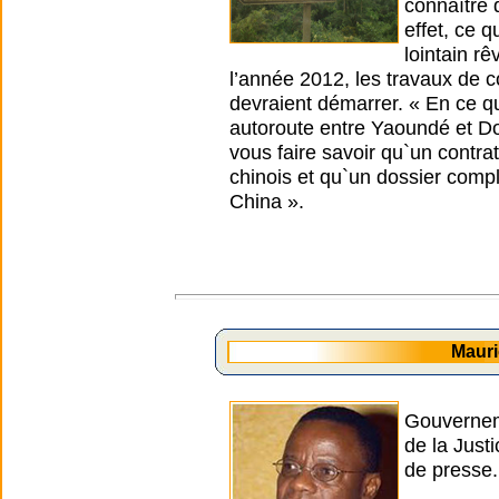
connaître 
effet, ce q
lointain rê
l’année 2012, les travaux de 
devraient démarrer. « En ce qu
autoroute entre Yaoundé et Do
vous faire savoir qu`un contra
chinois et qu`un dossier comp
China ».
Maur
Gouverneme
de la Jus
de presse.