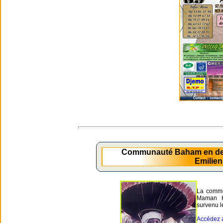
Communauté Baham en de
Emilie
La commu
Maman 
survenu l
Accédez a