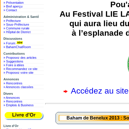
Pou'
» Présentation
» Bref aperçu
» Contact
Au Festival LIE 
Administration & Santé
qui aura lieu 
» Préfecture
» Sous-Préfecture
» Commune rurale
à l’esplanade 
» Hôpital de District
Discussions
» Forum
» BahamChatRoom
Contributions
» Proposez des articles
» Suggestions
» Foire à idées
» Recommandez ce site
» Proposez votre site
Annonces
» Rencontres
» Annonces classées
Accédez au site
Divers
» Annonces
» Rencontres
» Emplois & Business
Baham de Benelux 2013 : Soi
Livre d'Or