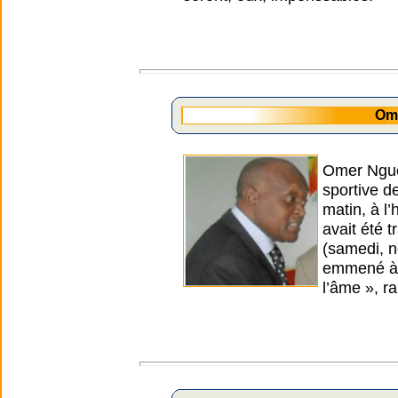
Om
Omer Nguew
sportive d
matin, à l
avait été t
(samedi, n
emmené à l
l’âme », r