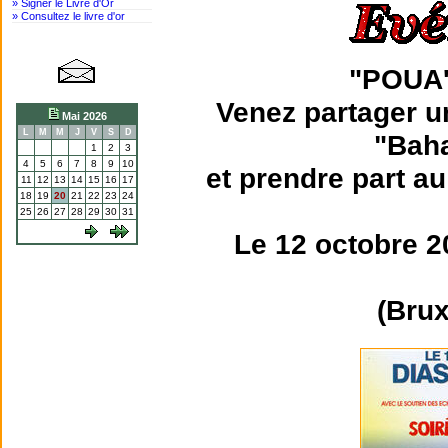
» Signer le Livre d'Or
» Consultez le livre d'or
"POUA
Venez partager u
Mai 2026
L
M
M
J
V
S
D
"Bah
1
2
3
4
5
6
7
8
9
10
et prendre part a
11
12
13
14
15
16
17
18
19
20
21
22
23
24
25
26
27
28
29
30
31
Le 12 octobre 2
(Brux