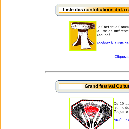
Liste des contributions de la
Le Chef de la Commu
la liste de différen
Yaoundé.
Accédez à la liste des
Cliquez s
Grand festival Cult
Du 19 au
rythme de
Todjom »
Accédez a