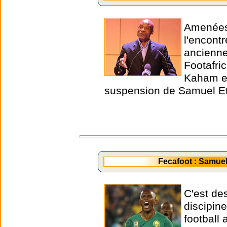
Amenées 
l'encont
ancienne
Footafri
Kaham et
suspension de Samuel Et
Fecafoot : Samue
C'est de
discipin
football