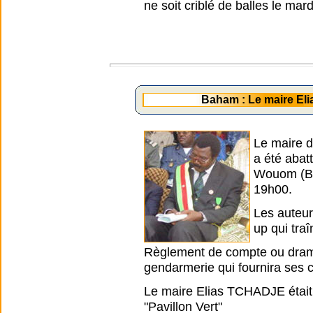
ne soit criblé de balles le mar
Baham : Le maire E
Le maire 
a été abat
Wouom (Ba
19h00.
Les auteurs
up qui traî
Règlement de compte ou drame 
gendarmerie qui fournira ses 
Le maire Elias TCHADJE était
"Pavillon Vert"