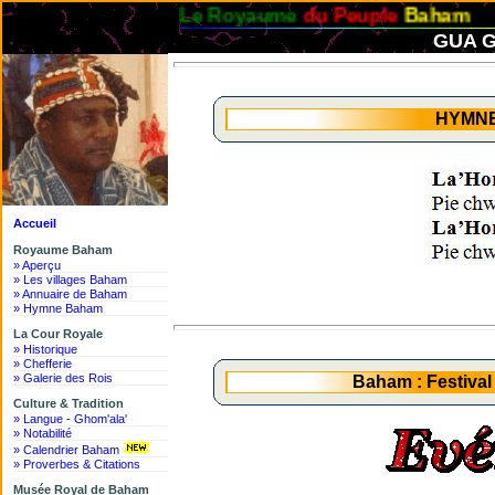
Le Royaume
du Peuple
Baham
GUA G
HYMN
Accueil
Royaume Baham
» Aperçu
» Les villages Baham
» Annuaire de Baham
» Hymne Baham
La Cour Royale
» Historique
» Chefferie
» Galerie des Rois
Baham : Festiva
Culture & Tradition
» Langue - Ghom'ala'
» Notabilité
» Calendrier Baham
» Proverbes & Citations
Musée Royal de Baham