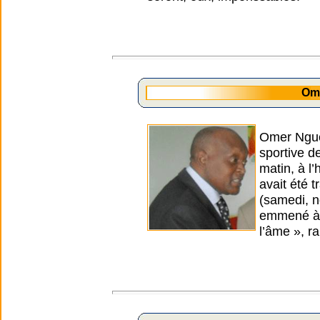
Om
Omer Nguew
sportive d
matin, à l
avait été t
(samedi, n
emmené à l
l’âme », r