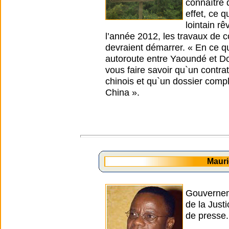
connaître 
effet, ce q
lointain rê
l’année 2012, les travaux de 
devraient démarrer. « En ce qu
autoroute entre Yaoundé et Do
vous faire savoir qu`un contra
chinois et qu`un dossier comp
China ».
Maur
Gouverneme
de la Jus
de presse.