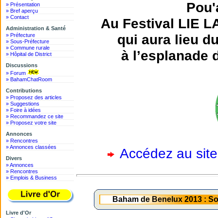
Pou'
» Présentation
» Bref aperçu
» Contact
Au Festival LIE 
Administration & Santé
qui aura lieu 
» Préfecture
» Sous-Préfecture
» Commune rurale
à l’esplanade 
» Hôpital de District
Discussions
» Forum
» BahamChatRoom
Contributions
» Proposez des articles
» Suggestions
» Foire à idées
» Recommandez ce site
» Proposez votre site
Annonces
» Rencontres
» Annonces classées
Accédez au site
Divers
» Annonces
» Rencontres
» Emplois & Business
Baham de Benelux 2013 : Soi
Livre d'Or