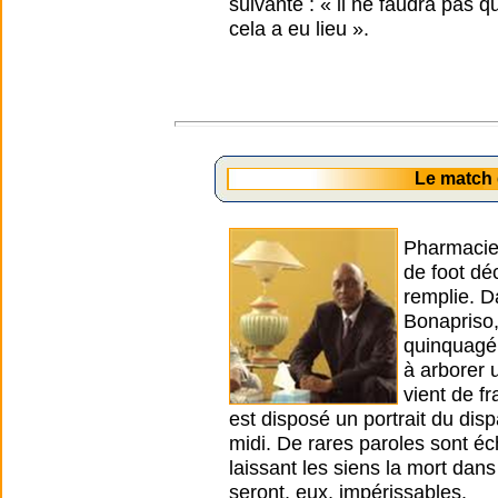
suivante : « il ne faudra pas 
cela a eu lieu ».
Le match
Pharmacien
de foot dé
remplie. Da
Bonapriso,
quinquagén
à arborer 
vient de f
est disposé un portrait du di
midi. De rares paroles sont 
laissant les siens la mort dans
seront, eux, impérissables.