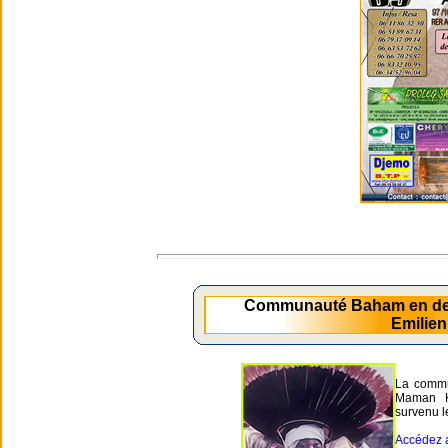
Communauté Baham en de
Emilie
La commu
Maman 
survenu l
Accédez a