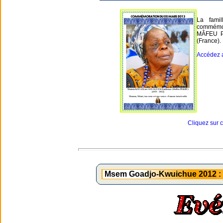
La fami
commémo
MÂFEU PE
(France).
Accédez 
Cliquez sur 
Msem Goadjo-Kwuichue 2012 : S