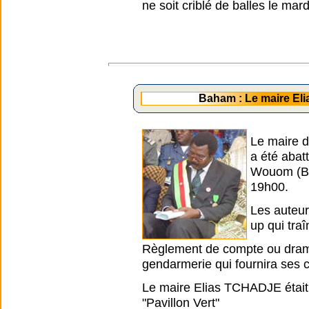
ne soit criblé de balles le mar
Baham : Le maire E
Le maire 
a été abat
Wouom (Ba
19h00.
Les auteurs
up qui traî
Règlement de compte ou drame 
gendarmerie qui fournira ses 
Le maire Elias TCHADJE était
"Pavillon Vert"