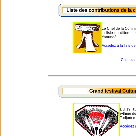
Liste des contributions de la
Le Chef de la Commu
la liste de différen
Yaoundé.
Accédez à la liste des
Cliquez s
Grand festival Cult
Du 19 au
rythme de
Todjom »
Accédez a