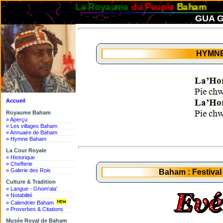
Le Royaume
du Peuple
Baham
GUA G
HYMN
Accueil
Royaume Baham
» Aperçu
» Les villages Baham
» Annuaire de Baham
» Hymne Baham
La Cour Royale
» Historique
» Chefferie
» Galerie des Rois
Baham : Festiva
Culture & Tradition
» Langue - Ghom'ala'
» Notabilité
» Calendrier Baham
» Proverbes & Citations
Musée Royal de Baham