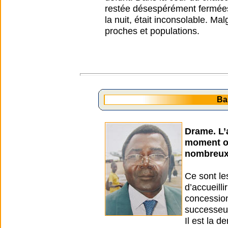
restée désespérément fermées
la nuit, était inconsolable. Mal
proches et populations.
Ba
Drame. L’a
moment où
nombreux 
Ce sont le
d’accueill
concession
successeur
Il est la d