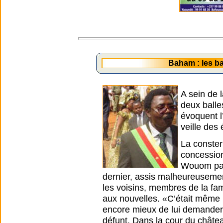
Baham : les ba
A sein de 
deux balle
évoquent l
veille des 
La conster
concession
Wouom par 
dernier, assis malheureusement
les voisins, membres de la fami
aux nouvelles. «C’était même la
encore mieux de lui demander 
défunt. Dans la cour du châte