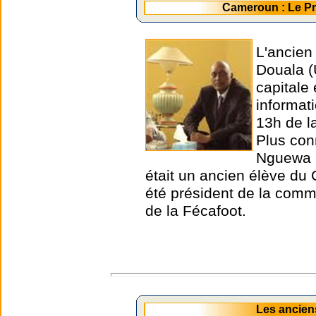
Cameroun : Le P
L'ancien
Douala (
capitale
informat
13h de l
Plus con
Nguewa O
était un ancien élève du 
été président de la comm
de la Fécafoot.
Les ancien