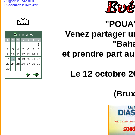
» Signer le Livre d'Or
» Consultez le livre d'or
"POUA
Venez partager u
Juin 2025
L
M
M
J
V
S
D
"Bah
1
2
3
4
5
6
7
8
et prendre part a
9
10
11
12
13
14
15
16
17
18
19
20
21
22
23
24
25
26
27
28
29
30
Le 12 octobre 2
(Brux