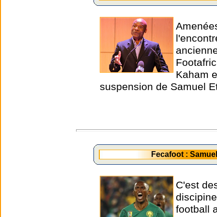
Amenées 
l'encont
ancienne
Footafri
Kaham et
suspension de Samuel Et
Fecafoot : Samue
C'est de
discipin
football