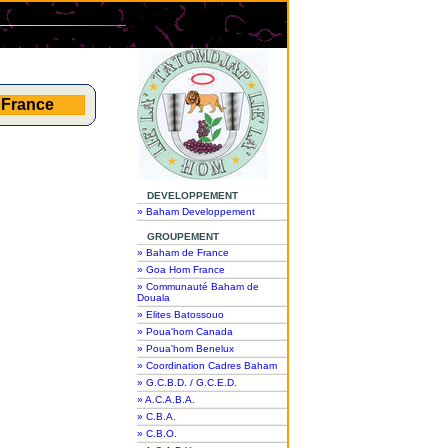
 France
DEVELOPPEMENT
» Baham Developpement
GROUPEMENT
» Baham de France
» Goa Hom France
» Communauté Baham de
Douala
» Elites Batossouo
» Poua'hom Canada
» Poua'hom Benelux
» Coordination Cadres Baham
» G.C.B.D. / G.C.E.D.
» A.C.A.B.A.
» C.B.A.
» C.B.O.