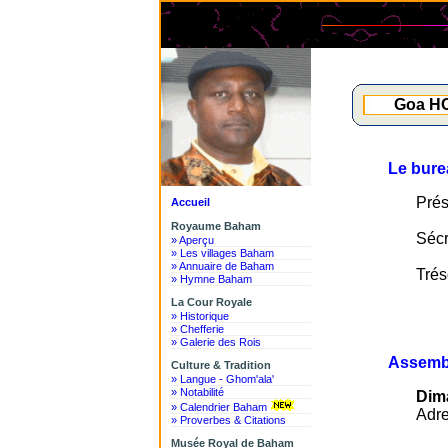
Goa HO
Le bure
Prés
Accueil
Royaume Baham
Sécr
» Aperçu
» Les villages Baham
» Annuaire de Baham
Trés
» Hymne Baham
La Cour Royale
» Historique
» Chefferie
» Galerie des Rois
Assembl
Culture & Tradition
» Langue - Ghom'ala'
» Notabilité
Dima
» Calendrier Baham
Adre
» Proverbes & Citations
Musée Royal de Baham