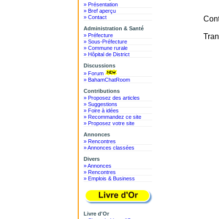
» Présentation
» Bref aperçu
» Contact
Cont
Administration & Santé
» Préfecture
Tran
» Sous-Préfecture
» Commune rurale
» Hôpital de District
Discussions
» Forum
» BahamChatRoom
Contributions
» Proposez des articles
» Suggestions
» Foire à idées
» Recommandez ce site
» Proposez votre site
Annonces
» Rencontres
» Annonces classées
Divers
» Annonces
» Rencontres
» Emplois & Business
Livre d'Or