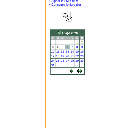
» Signer le Livre d'Or
» Consultez le livre d'or
Ao�t 2026
L
M
M
J
V
S
D
1
2
3
4
5
6
7
8
9
10
11
12
13
14
15
16
17
18
19
20
21
22
23
24
25
26
27
28
29
30
31