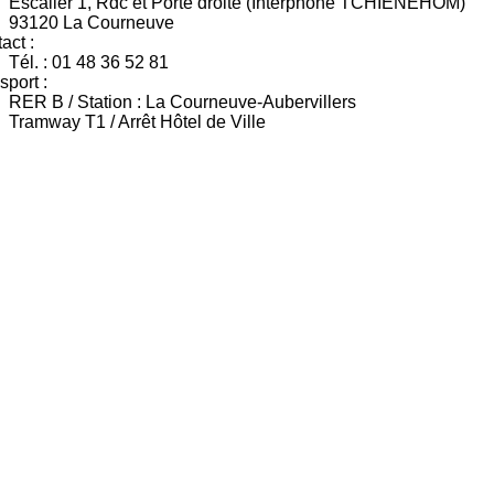
Escalier 1, Rdc et Porte droite (Interphone TCHIENEHOM)
93120 La Courneuve
act :
Tél. : 01 48 36 52 81
sport :
RER B / Station : La Courneuve-Aubervillers
Tramway T1 / Arrêt Hôtel de Ville