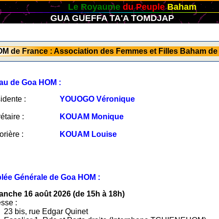
Le Royaume
du Peuple
Baham
GUA GUEFFA TA'A TOMDJAP
M de France : Association des Femmes et Filles Baham de
au de Goa HOM :
idente
:
YOUOGO Véronique
étaire
:
KOUAM Monique
orière
:
KOUAM Louise
ée Générale de Goa HOM :
nche 16 août 2026 (de 15h à 18h)
sse :
23 bis, rue Edgar Quinet