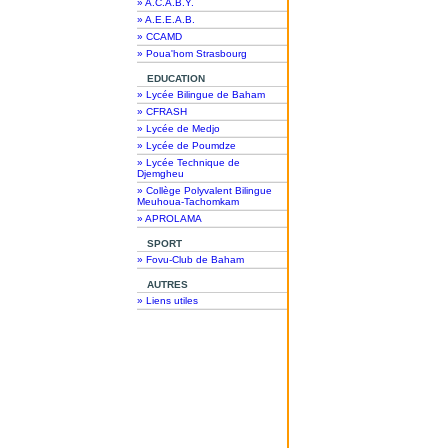
» A.C.A.B.Y.
» A.E.E.A.B.
» CCAMD
» Poua'hom Strasbourg
EDUCATION
» Lycée Bilingue de Baham
» CFRASH
» Lycée de Medjo
» Lycée de Poumdze
» Lycée Technique de
Djemgheu
» Collège Polyvalent Bilingue
Meuhoua-Tachomkam
» APROLAMA
SPORT
» Fovu-Club de Baham
AUTRES
» Liens utiles