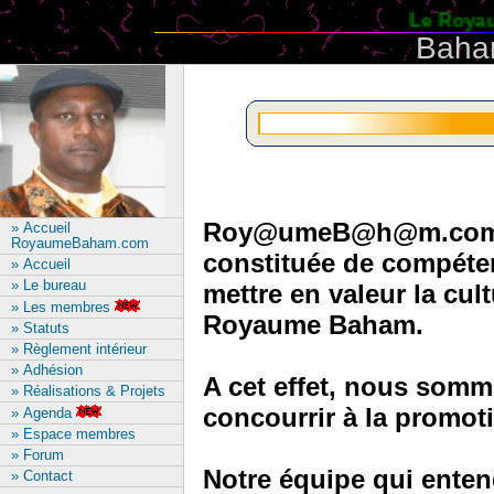
Le Royau
Baha
Roy@umeB@h@m.com est 
» Accueil
RoyaumeBaham.com
constituée de compétenc
» Accueil
» Le bureau
mettre en valeur la cult
» Les membres
Royaume Baham.
» Statuts
» Règlement intérieur
» Adhésion
A cet effet, nous somm
» Réalisations & Projets
concourrir à la promo
» Agenda
» Espace membres
» Forum
Notre équipe qui entend
» Contact