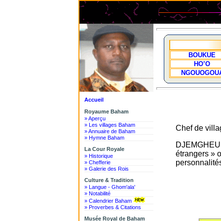
BOUKUE
HO’O
NGOUOGOU
Accueil
Royaume Baham
» Aperçu
» Les villages Baham
Chef de villa
» Annuaire de Baham
» Hymne Baham
DJEMGHEU : c
La Cour Royale
étrangers » o
» Historique
personnalités
» Chefferie
» Galerie des Rois
Culture & Tradition
» Langue - Ghom'ala'
» Notabilité
» Calendrier Baham
» Proverbes & Citations
Musée Royal de Baham