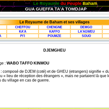
Le Royaume
du Peuple
Baham
GUA GUEFFA TA'A TOMDJAP
Le Royaume de Baham et ses villages
CHEFFOU
CHENGNE
DEMGO
KA'A
KAFFO
LA'AGWEU
A
PI'I
POUMZE
SOUO
DJEMGHEU
ge :
WABO TAFFO KINMOU
omposé de DJEM (coté) et de GHEU (etrangers) signifie « du
u « lieu de réception des étrangers », mais ne partaient là que 
 du village en cas de guerre.