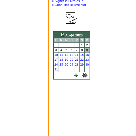
» Signer le Livre d'Or
» Consultez le livre d'or
Ao�t 2026
L
M
M
J
V
S
D
1
2
3
4
5
6
7
8
9
10
11
12
13
14
15
16
17
18
19
20
21
22
23
24
25
26
27
28
29
30
31