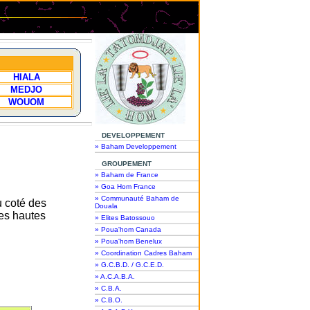
HIALA
MEDJO
WOUOM
DEVELOPPEMENT
» Baham Developpement
GROUPEMENT
» Baham de France
» Goa Hom France
» Communauté Baham de
 coté des
Douala
les hautes
» Elites Batossouo
» Poua'hom Canada
» Poua'hom Benelux
» Coordination Cadres Baham
» G.C.B.D. / G.C.E.D.
» A.C.A.B.A.
» C.B.A.
» C.B.O.