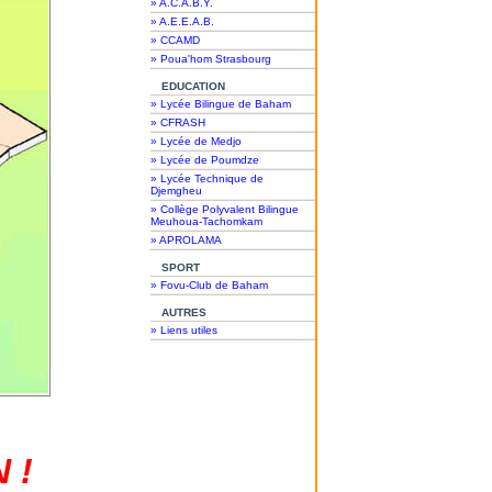
» A.C.A.B.Y.
» A.E.E.A.B.
» CCAMD
» Poua'hom Strasbourg
EDUCATION
» Lycée Bilingue de Baham
» CFRASH
» Lycée de Medjo
» Lycée de Poumdze
» Lycée Technique de
Djemgheu
» Collège Polyvalent Bilingue
Meuhoua-Tachomkam
» APROLAMA
SPORT
» Fovu-Club de Baham
AUTRES
» Liens utiles
 !