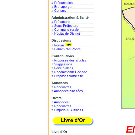
» Présentation
» Bref aperçu
» Contact
Administration & Santé
» Préfecture
» Sous-Préfecture
» Commune rurale
» Hôpital de District
Discussions
» Forum
» BahamChatRoom
Contributions
» Proposez des articles
» Suggestions
» Foire à idées
» Recommandez ce site
» Proposez votre site
Annonces
» Rencontres
» Annonces classées
Divers
» Annonces
» Rencontres
» Emplois & Business
E
Livre d'Or