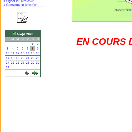
» Signer le Livre d'Or
» Consultez le livre d'or
Ao�t 2026
EN COURS 
L
M
M
J
V
S
D
1
2
3
4
5
6
7
8
9
10
11
12
13
14
15
16
17
18
19
20
21
22
23
24
25
26
27
28
29
30
31