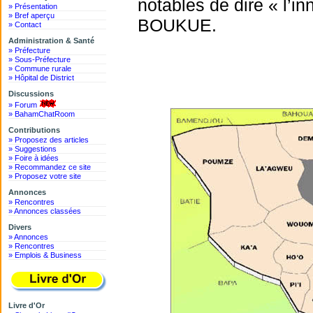
notables de dire « l’in
» Présentation
» Bref aperçu
BOUKUE.
» Contact
Administration & Santé
» Préfecture
» Sous-Préfecture
» Commune rurale
» Hôpital de District
Discussions
» Forum
» BahamChatRoom
Contributions
» Proposez des articles
» Suggestions
» Foire à idées
» Recommandez ce site
» Proposez votre site
Annonces
» Rencontres
» Annonces classées
Divers
» Annonces
» Rencontres
» Emplois & Business
Livre d'Or