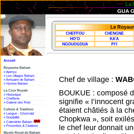
Le R
GUA G
Le Royaum
CHEFFOU
CHENGNE
HO’O
KA'A
NGOUOGOUA
PI'I
Accueil
Royaume Baham
» Aperçu
» Les villages Baham
Chef de village :
WAB
» Annuaire de Baham
» Hymne Baham
La Cour Royale
BOUKUE : composé de 
» Historique
» Chefferie
signifie « l’innocent g
» Galerie des Rois
étaient châtiés à la ch
Culture & Tradition
» Langue - Ghom'ala'
Chopkwa », soit exilés.
» Notabilité
» Calendrier Baham
le chef leur donnait un
» Proverbes & Citations
Musée Royal de Baham